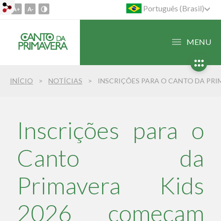
Português (Brasil)
Ir
para
o
MENU
conteúdo
1
Ir
INÍCIO
NOTÍCIAS
para
o
menu
2
Inscrições para o
Ir
para
Canto da
busca
3
Primavera Kids
2026 começam