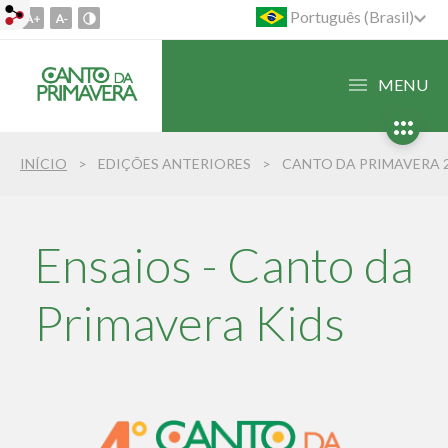
Português (Brasil)
Ir
para
o
MENU
conteúdo
1
Ir
INÍCIO
EDIÇÕES ANTERIORES
CANTO DA PRIMAVERA 
para
o
menu
2
Ensaios - Canto da
Ir
para
Primavera Kids
busca
3