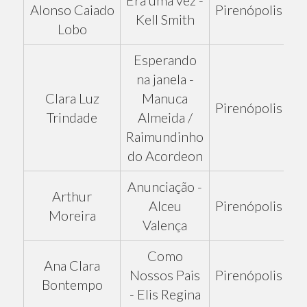
Era uma vez -
Alonso Caiado
Pirenópolis
Kell Smith
Lobo
Esperando
na janela -
Clara Luz
Manuca
Pirenópolis
Trindade
Almeida /
Raimundinho
do Acordeon
Anunciação -
Arthur
Alceu
Pirenópolis
Moreira
Valença
Como
Ana Clara
Nossos Pais
Pirenópolis
Bontempo
- Elis Regina