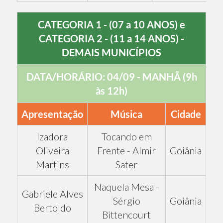
CATEGORIA 1 - (07 a 10 ANOS) e
CATEGORIA 2 - (11 a 14 ANOS) -
DEMAIS MUNICÍPIOS
DATA/HORÁRIO: 04/09 - MANHÃ (9h
às 12h)
Apresentação
Música
Cidade
Izadora
Tocando em
Oliveira
Frente - Almir
Goiânia
Martins
Sater
Naquela Mesa -
Gabriele Alves
Sérgio
Goiânia
Bertoldo
Bittencourt