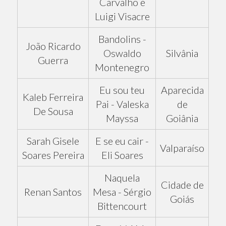
Carvalho e
Luigi Visacre
Bandolins -
João Ricardo
Oswaldo
Silvânia
Guerra
Montenegro
Eu sou teu
Aparecida
Kaleb Ferreira
Pai - Valeska
de
De Sousa
Mayssa
Goiânia
Sarah Gisele
E se eu cair -
Valparaíso
Soares Pereira
Eli Soares
Naquela
Cidade de
Renan Santos
Mesa - Sérgio
Goiás
Bittencourt