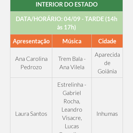
INTERIOR DO ESTADO
DATA/HORÁRIO: 04/09 - TARDE (14h
às 17h)
Apresentação
Música
Cidade
Aparecida
Ana Carolina
Trem Bala -
de
Pedrozo
Ana Vilela
Goiânia
Estrelinha -
Gabriel
Rocha,
Leandro
Laura Santos
Inhumas
Visacre,
Lucas