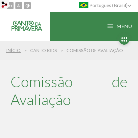
Português (Brasil)
Ir
para
o
MENU
conteúdo
1
Ir
INÍCIO
CANTO KIDS
COMISSÃO DE AVALIAÇÃO
para
o
menu
2
Comissão de
Ir
para
Avaliação
busca
3